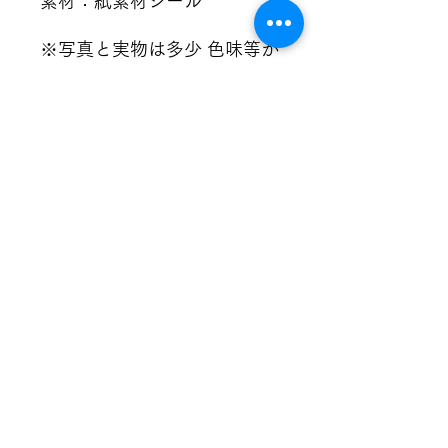
素材：紙素材シール
※写真と実物は多少 色味等が
異なる場合があります。
※シールに多少の抜きズレ・
欠け・黒点等のある場合があ
ります。ご容赦ください。
※住所間違い等で商品が届か
なかった場合は、再度購入し
ていただきます。
#シール #シール交換 #ミニ
チュア #組み立て #遊び #知
育 #ケーキ #ピザ #ドーナツ
#お店屋さん #ごっこ遊び