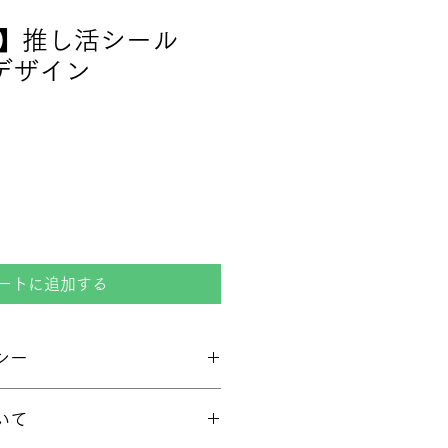
料】推し活シール
デザイン
ートに追加する
シー
いて
品・交換には応じておりません。 た
る商品が届いた場合、または商品に