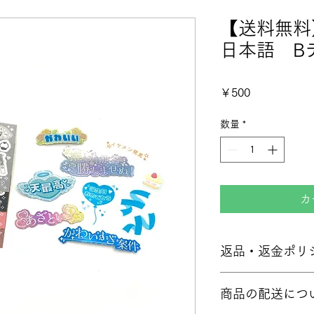
【送料無
日本語 B
価格
￥500
数量
*
カ
返品・返金ポリ
返品・交換について
商品の配送につ
お客様都合による返
だし、ご注文と異な