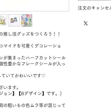
商品の引渡時期 ご注
欠陥がある場合に限
注文のキャンセ
します。
着から5日以内にご
（夏季・冬季の長期
い。弊社にて商品を
原則として、ご注文
（受注生産品や在庫
きます。
せん。
いただく場合があり
表現、及び商品に関
その際は別途ご連絡
ウェブサイトに掲載
の推し活グッズをつくろう！！
のモニター環境によ
長期不在・受取拒否
す。 印刷物の仕上
お客様のご不在によ
の種類によってイメ
ロマイドを可愛くデコレーショ
配送業者の保管期間
明な点はお問い合わ
品は弊社へ返送され
ンが集まったハーフカットシール
在や受取拒否により
個性豊かなフレークシールが入っ
復分の送料および手
きます。 返送され
していてかわいいです♡
は、別途再送料が発
を繰り返されるお客
る場合は、今後のご
ざいます。
ございます。
ジョン】【Bデザイン】です。）
刷の粗いもの色ムラ等が混じって