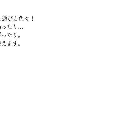
…遊び方色々！
飾ったり…
ぴったり。
使えます。