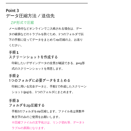
Point 3
データ圧縮方法 / 送信先
ZIP形式で圧縮
メール添付などオンラインでご入稿される場合は、デー
タの破損などのトラブルを防ぐため、1つのフォルダで以
下の手順に従ってデータをまとめてzip圧縮の上、お送り
ください。
手順１
スクリーンショットを作成する
印刷したいデザインデータの全景が確認できる、jpeg形
式のスクリーンショットを用意します。
手順２
1つのフォルダに必要データをまとめる
印刷に用いる完全データと、手順1で作成したスクリーン
ショット(jpg)を、1つのフォルダにまとめます。
手順３
フォルダをzip圧縮する
手順2のフォルダをzip圧縮します。ファイル名は英数半
角文字のみのご使用をお願いします。
※圧縮ファイルの文字化けは、リンク切れ等、データト
ラブルの原因になります。