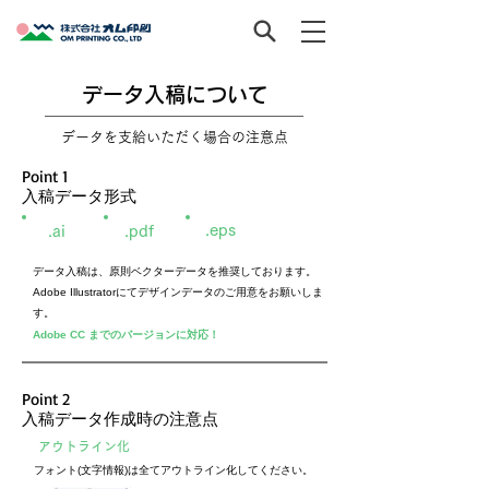
データ入稿について
データを支給いただく場合の注意点
Point 1
入稿データ形式
.eps
​.ai
.pdf
データ入稿は、原則ベクターデータを推奨しております。
Adobe Illustratorにてデザインデータのご用意をお願いしま
す。
Adobe CC までのバージョンに対応！
Point 2
入稿データ作成時の注意点
アウトライン​化
フォント(文字情報)は全て
アウトライン化
してください。