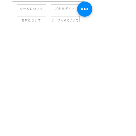
シールについて
ご利用ガイド
素材について
データ入稿について
ホーム
▶︎ 用途からシールを探す
企画商品・販促アイテム
シール製作
雑貨
シールについて
素材について
文具
ご利用ガイド
データ入稿について
私たちの取り組み
会社情報
品質・環境方針
会社概要・沿革