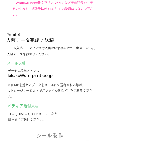
Windowsでの禁則文字「\/:"?<>;」など半角記号や、半
角カタカナ、拡張子以外では「. 」の使用はしないで下さ
い。
Point 4
入稿データ完成 / 送稿
メール入稿・メディア送付入稿のいずれかにて、出来上がった
入稿データをお送りください。
メール入稿
データ入稿先アドレス
kikaku@om-print.co.jp
※10MBを越えるデータをメールにて送稿される際は、
ストレージサービス（ギガファイル便など）をご利用くださ
い。
メディア
​送付入稿
CD-R、DVD-R、USBメモリーなど
弊社までご送付ください。
シール製作