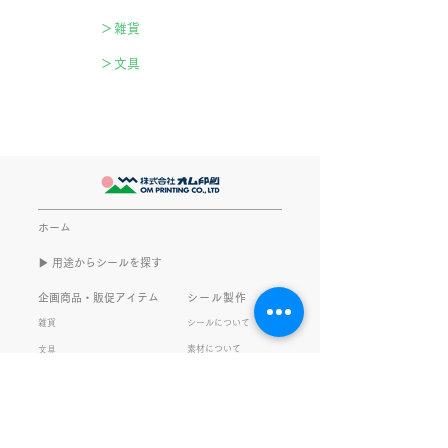
＞雑貨
＞文具
ホーム
▶︎ 用途からシールを探す
企画商品・販促アイテム
シール製作
雑貨
シールについて
素材について
文具
ご利用ガイド
データ入稿について
私たちの取り組み
会社情報