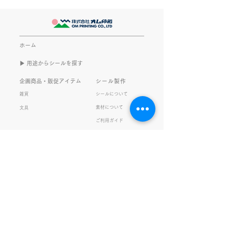
最近とあるVTube
このブログで、きなこの話を
います。 ライブ
書くのは今回で2回目。 なぜ
してます。 推し
また書くのかって？ それは、
もないかもしれま
ホーム
きなこがまた笑いのネタを提
いので暫く続けて
▶︎ 用途からシールを探す
供してくれたから･･･ アッセ
います。 S.T
ンブリ事業部のきなこ(ニック
企画商品・販促アイテム
シール製作
ネーム)は、漢字がちょっぴり
雑貨
シールについて
苦手。 だけど本人はいつも自
素材について
文具
信満々。 【彼女の書いた漢字
ご利用ガイド
の間違い例】 機械説定×⇒設
データ入稿について
定〇 準備能熱×⇒態勢〇 証
固 ×⇒証拠〇 間違いを指
私たちの取り組み
会社情報
摘されると「恥ずかしい！」
品質・環境方針
会社概要・沿革
とか「覚えます！」になると
プライバシーの保護
経営理念・社長挨拶
ころ、きなこは
健康経営
アクセス
FSC®︎認証
アッセンブリ
提案事例