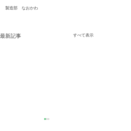
製造部　なおかわ
すべて表示
最新記事
きなこが書く漢字は雰囲
推し活
気派