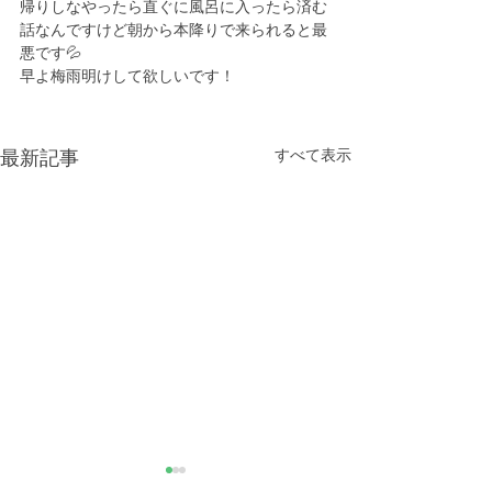
帰りしなやったら直ぐに風呂に入ったら済む
話なんですけど朝から本降りで来られると最
悪です💦
早よ梅雨明けして欲しいです！
すべて表示
最新記事
きなこが書く漢字は雰囲
推し活