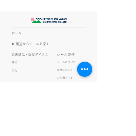
気派
最近とあるVTube
このブログで、きなこの話を
います。 ライブ
書くのは今回で2回目。 なぜ
してます。 推し
また書くのかって？ それは、
もないかもしれま
ホーム
きなこがまた笑いのネタを提
いので暫く続けて
▶︎ 用途からシールを探す
供してくれたから･･･ アッセ
います。 S.T
ンブリ事業部のきなこ(ニック
企画商品・販促アイテム
シール製作
ネーム)は、漢字がちょっぴり
雑貨
シールについて
苦手。 だけど本人はいつも自
素材について
文具
信満々。 【彼女の書いた漢字
ご利用ガイド
の間違い例】 機械説定×⇒設
データ入稿について
定〇 準備能熱×⇒態勢〇 証
固 ×⇒証拠〇 間違いを指
私たちの取り組み
会社情報
摘されると「恥ずかしい！」
品質・環境方針
会社概要・沿革
とか「覚えます！」になると
プライバシーの保護
経営理念・社長挨拶
ころ、きなこは
健康経営
アクセス
FSC®︎認証