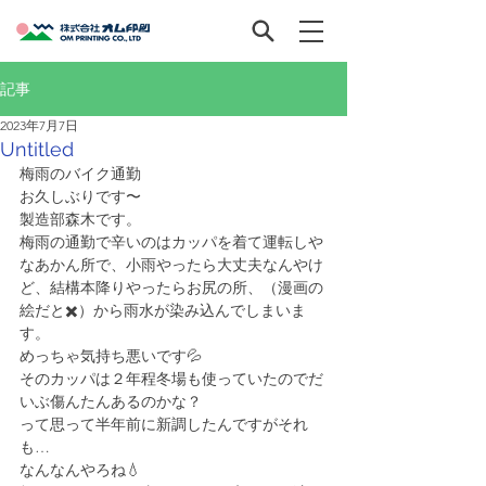
記事
2023年7月7日
Untitled
梅雨のバイク通勤
お久しぶりです〜
製造部森木です。
梅雨の通勤で辛いのはカッパを着て運転しや
なあかん所で、小雨やったら大丈夫なんやけ
ど、結構本降りやったらお尻の所、（漫画の
絵だと✖️）から雨水が染み込んでしまいま
す。
めっちゃ気持ち悪いです💦
そのカッパは２年程冬場も使っていたのでだ
いぶ傷んたんあるのかな？
って思って半年前に新調したんですがそれ
も…
なんなんやろね💧