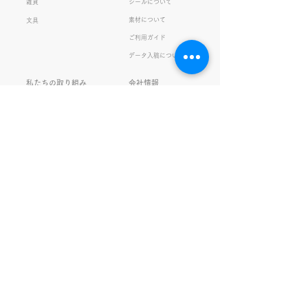
雑貨
シールについて
素材について
文具
ご利用ガイド
データ入稿について
私たちの取り組み
会社情報
品質・環境方針
会社概要・沿革
プライバシーの保護
経営理念・社長挨拶
健康経営
アクセス
FSC®︎認証
アッセンブリ
提案事例
スタッフブログ
お知らせ
採用情報
お問い合わせ
ガチャガチャ
サイトマップ