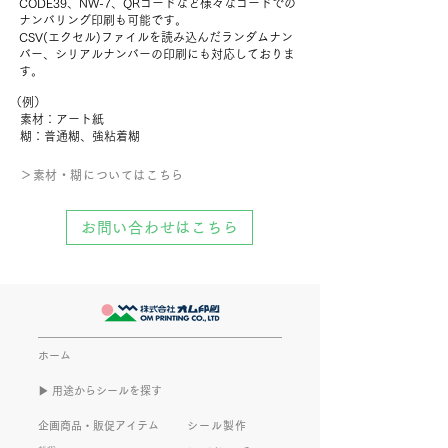
CODE39、NW-7、QRコードなど様々なコードでの
ナンバリング印刷も可能です。
CSV(エクセル)ファイルを読み込んだランダムナン
バー、シリアルナンバーの印刷にも対応しておりま
す。
（例）
素材：アート紙
糊：普通糊、強粘着糊
＞​素材・糊についてはこちら
お問い合わせはこちら
ホーム
▶︎ 用途からシールを探す
企画商品・販促アイテム
シール製作