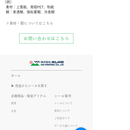
（例）
素材：上質紙、発砲PET、和紙
糊：普通糊、強粘着糊、冷食糊
＞​素材・糊についてはこちら
お問い合わせはこちら
ホーム
▶︎ 用途からシールを探す
企画商品・販促アイテム
シール製作
雑貨
シールについて
素材について
文具
ご利用ガイド
データ入稿について