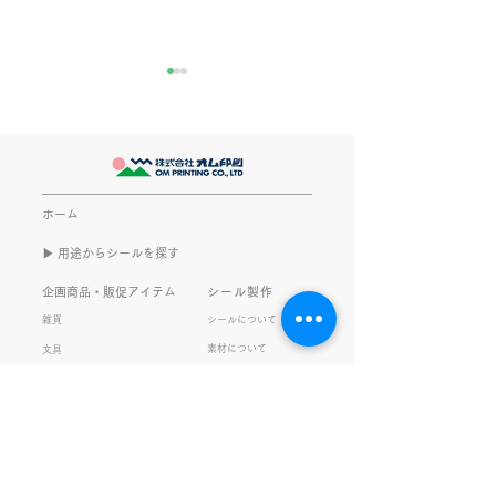
きなこが書く漢字は雰囲
推し活
気派
最近とあるVTube
このブログで、きなこの話を
います。 ライブ
書くのは今回で2回目。 なぜ
してます。 推し
また書くのかって？ それは、
もないかもしれま
ホーム
きなこがまた笑いのネタを提
いので暫く続けて
▶︎ 用途からシールを探す
供してくれたから･･･ アッセ
います。 S.T
ンブリ事業部のきなこ(ニック
企画商品・販促アイテム
シール製作
ネーム)は、漢字がちょっぴり
雑貨
シールについて
苦手。 だけど本人はいつも自
素材について
文具
信満々。 【彼女の書いた漢字
ご利用ガイド
の間違い例】 機械説定×⇒設
データ入稿について
定〇 準備能熱×⇒態勢〇 証
固 ×⇒証拠〇 間違いを指
私たちの取り組み
会社情報
摘されると「恥ずかしい！」
品質・環境方針
会社概要・沿革