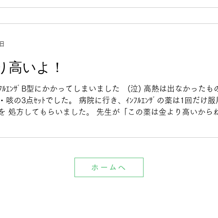
5日
り高いよ！
ﾌﾙｴﾝｻﾞB型にかかってしまいました (泣) 高熱は出なかった
咳の3点ｾｯﾄでした。 病院に行き、ｲﾝﾌﾙｴﾝｻﾞの薬は1回だけ服
のを 処方してもらいました。 先生が「この薬は金より高いから
ぐ飲んでね」...
ホームへ