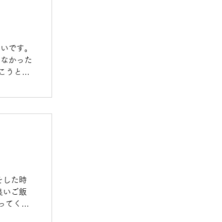
たいです。
こなかった
こうと思
をした時
良いご飯
ってくれ