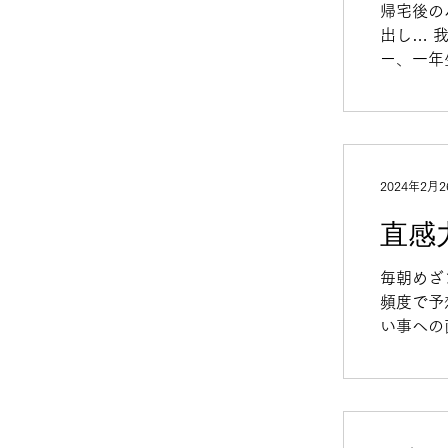
帰宅後の
出し… 
ー、一年
いといけ
2024年2月2
直感
毎朝めざ
頻度で予
い事への
来予知で