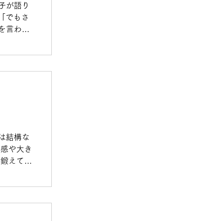
子が語り
「でもさ
を言わな
は結構な
予感や大き
を鍛えて未