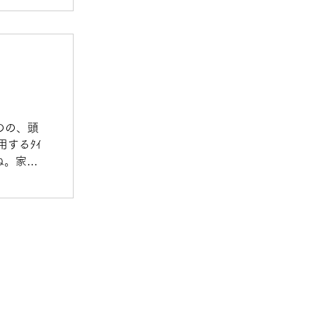
ものの、頭
用するﾀｲ
ね。家に