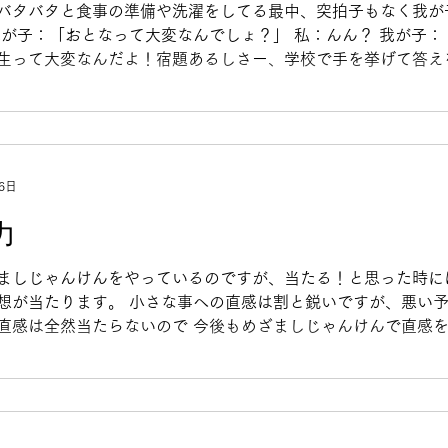
バタバタと食事の準備や洗濯をしてる最中、突拍子もなく我が
我が子：「おとなって大変なんでしょ？」 私：んん？ 我が子：
生って大変なんだよ！宿題あるしさー、学校で手を挙げて答え
ないしさー、お勉強もやって給食当番とかいっぱい...
6日
力
ましじゃんけんをやっているのですが、当たる！と思った時に
想が当たります。 小さな事への直感は割と鋭いですが、悪い
直感は全然当たらないので 今後もめざましじゃんけんで直感
きるぐらいになりたいです！ 制作部 米平