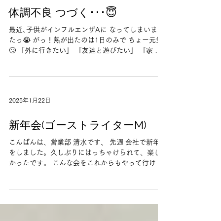
体調不良 つづく･･･😇
最近､子供がインフルエンザAに なってしまいまし
たっ😭 がっ！熱が出たのは1日のみで ちょー元気‼️
🙄 「外に行きたい」 「友達と遊びたい」 「家 暇
や！」と🫠 やっと治ったと思えば 次は胃腸炎にな
りました😇 何とか家族､誰にも移らず ホッとして
いますっ🥺...
2025年1月22日
新年会(ゴーストライターM)
こんばんは、営業部 清水です、 先週 会社で新年会
をしました。久しぶりにはっちゃけられて、楽し
かったです。 こんな会をこれからもやって行けた
らと思います。