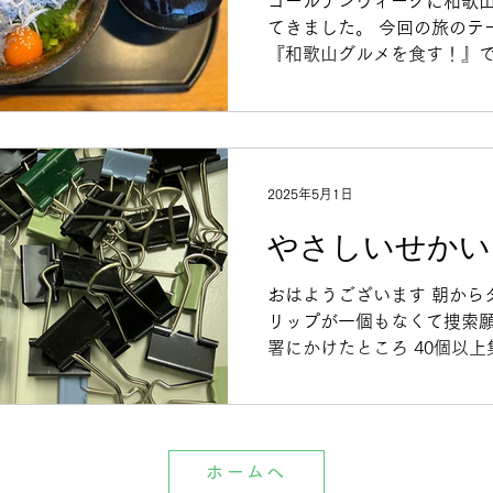
ゴールデンウィークに和歌
てきました。 今回の旅のテ
『和歌山グルメを食す！』で
華そばに早寿司、炙りみた
湯浅醤油ソフトクリームな
食食べたか分からないくら
食べて食べまくりました！ 
しらす丼は、溢れんばかり
2025年5月1日
量で、どんぶりの底にたど
やさしいせかい
にとてつもない時間を要し
でも身がふっくらしてて美
今日のブログ担当でした。
おはようございます 朝から
リップが一個もなくて捜索
署にかけたところ 40個以上
した ご協力ありがとうござ
うより与えられる人になり
最高のギバーを目指していき
日のブログ担当でした
ホームへ