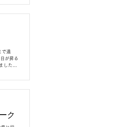
ワクしま
汗 岡山
まで遠
 日が昇る
ました。
でした。
ーク