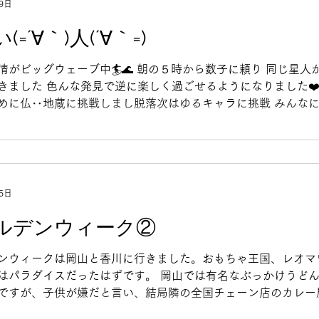
9日
(=´∀｀)人(´∀｀=)
情がビッグウェーブ中🏄🌊 朝の５時から数子に頼り 同じ星人が
きました 色んな発見で逆に楽しく過ごせるようになりました❤️
めに仏‥地蔵に挑戦しまし脱落次はゆるキャラに挑戦 みんな
笑い 人生新しい出逢いを楽しみたいと思います☆ でも🌳🧸テ
に逢えなくなるので次はアッセンみんながイヤイヤ期突入するかも
さん大泣きです 🧸さんお願いです今すぐ きなこさんにちく
スンをしてあげてください‼️ お料理レッスン週一で宜しくお願い
んなで伺います‼️ 今日のブログ担当でした
5日
ルデンウィーク②
ンウィークは岡山と香川に行きました。おもちゃ王国、レオマ
はパラダイスだったはずです。 岡山では有名なぶっかけうど
ですが、子供が嫌だと言い、結局隣の全国チェーン店のカレー
なくても食べれるやん、と思いつつもとても美味しくて堪能し