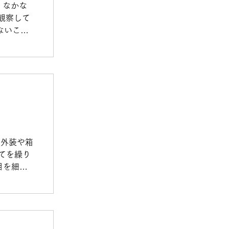
 なかな
観察して
ないこと
る外装や箱
てを繰り
目を細め
に作って