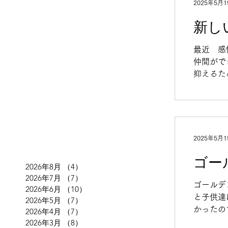
2025年5月1
新しい
最近 感
仲間がで
抑えるた
分もバカ
ん🧸
管理のK
げのレッ
味見はみ
2025年5月1
ゴー
2026年8月
（4）
4件の記事
2026年7月
（7）
7件の記事
ゴールデ
2026年6月
（10）
10件の記事
と子供達
2026年5月
（7）
7件の記事
かったの
2026年4月
（7）
7件の記事
岡山じゃ
2026年3月
（8）
8件の記事