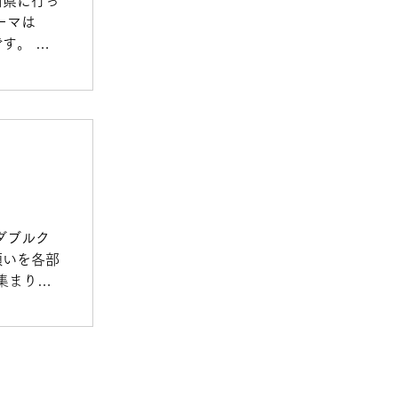
山県に行っ
ーマは
す。 中
らし団子に
ど、もう何
い、食べて
特にこの
のしらすの
り着くまで
ました。
味でした。
ダブルク
願いを各部
集まりま
います 奪
たいですね
ます 今