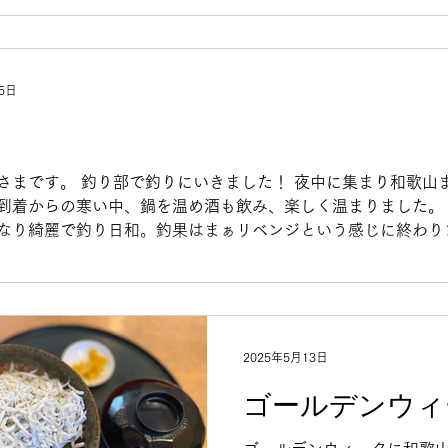
駄菓子売場にも行きました。とっても広く大量の和菓子にワク
駄菓子だからと高を括ってましたが、お会計が¥5,000弱、、え。
とても良い場所でした♪ 今日のブログ担当でした
5日
さまです。 釣り部で釣りにいきました！ 夜中に集まり和歌山
到着からの寒い中、鍋を温め酒も飲み、楽しく温まりました。
なり綺麗で釣り日和。釣果はまぁリベンジという感じに終わり
ズンがきたのでまた行きたいと思います。 今日のブログ担当
2025年5月13日
ゴールデンウィ