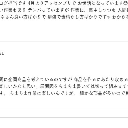
ログ担当です 4月よりアッセンブリで お世話になっています😊
い作業もあり テンパっていますが 作業に、集中しつつも 人間
みなさん良い方ばかりで 癖強で素晴らし方ばかりです✨ わから
すが よろしくお願い致します☺️
3日
間に企画商品を考えているのですが 商品を作るにあたり収め
楽しいかなと思い、展開図をちまちま書いては切って組み立て
す。 ちまちま作業は楽しいんですが、 細かな部品が多いので
っ面になってますw 納得いくクオリティでいい物ができるよう
と思います。 今日のブログ担当でした。