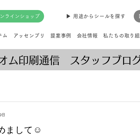
ンラインショップ
▶︎ 用途からシールを探す
テム
アッセンブリ
提案事例
会社情報
私たちの取り組
オム印刷通信 スタッフブロ
9日
めまして☺️