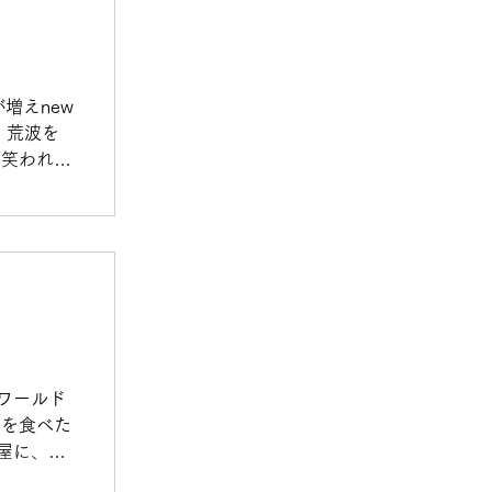
増えnew
 荒波を
に笑われ自
ディちゃ
です ㊙️
わの磯辺揚
します‼️
ワールド
んを食べた
屋に、、
ました笑