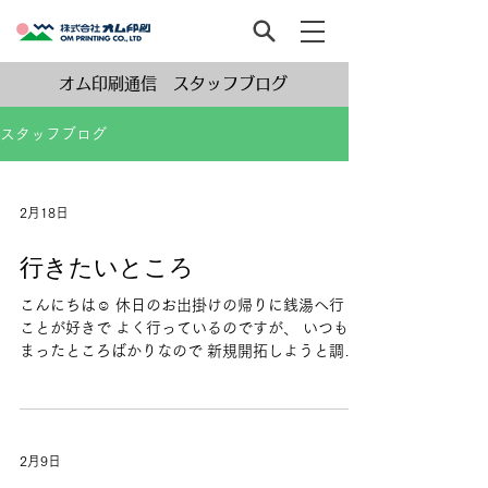
オム印刷通信 スタッフブログ
スタッフブログ
2月18日
行きたいところ
こんにちは☺ 休日のお出掛けの帰りに銭湯へ行く
ことが好きで よく行っているのですが、 いつも決
まったところばかりなので 新規開拓しようと調べ
たので紹介します。 「めがね温泉」＠大阪市生野
区 「COCOFURUおおみね湯」＠大阪市平野区 ど
ちらも評価が良かったので行くのが楽しみです。
今日のブログ担当でした。
2月9日