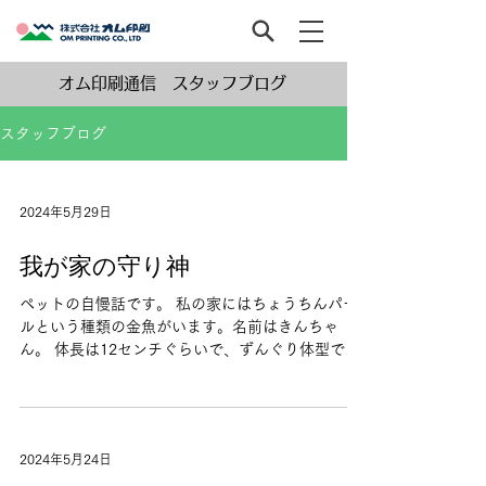
オム印刷通信 スタッフブログ
スタッフブログ
2024年5月29日
我が家の守り神
ペットの自慢話です。 私の家にはちょうちんパー
ルという種類の金魚がいます。名前はきんちゃ
ん。 体長は12センチぐらいで、ずんぐり体型で
す。お腹の辺りを上から見ると、直径6センチぐら
いです。この体型が可愛くて、飛行船の様な感じ
でゆっくり浮かんでる姿が特に好き💕...
2024年5月24日