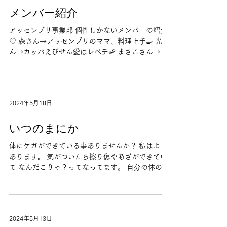
メンバー紹介
アッセンブリ事業部 個性しかないメンバーの紹介
♡ 森さん→アッセンブリのママ、料理上手🍳 光さ
ん→カッパえびせん愛はレベチ🦐 まさこさん→ア
ッセンブリの末っ子になりたがってるゴシップガ
ール、 『えー』のパターンは数知れず 矢部さん→
馬大好き🐴 片頭痛の人たちの気圧管理...
2024年5月18日
いつのまにか
体にケガができている事ありませんか？ 私はよく
あります。 気がついたら擦り傷やあざができてい
て なんだこりゃ？ってなってます。 自分の体のサ
イズの空間把握が弱いのかもなので把握能力が上
がる何かを探していつの間にやらキズを減らして
いけたらと思ってます。 制作部 藤原
2024年5月13日