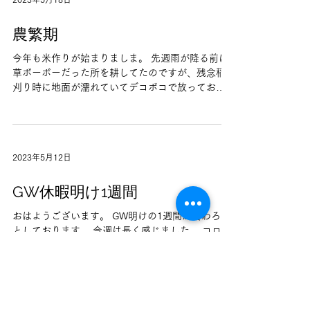
2023年5月18日
農繁期
今年も米作りが始まりましま。 先週雨が降る前に
草ボーボーだった所を耕してたのですが、残念稲
刈り時に地面が濡れていてデコボコで放っておい
たので平にするために何回も行ったり来たりを繰
り返しようやく綺麗になりました。稲を植えるま
でにあと何回か耕し綺麗な状態で田植えができる
ようにし...
2023年5月12日
GW休暇明け1週間
おはようございます。 GW明けの1週間が終わろう
としております。 今週は長く感じました。 コロナ